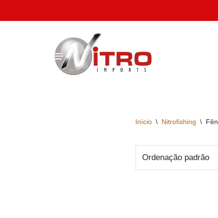
Pular
para
o
conteúdo
Início
\
Nitrofishing
\
Fên