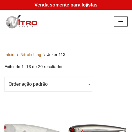
Venda somente para lojistas
Pular
para
o
conteúdo
Início
\
Nitrofishing
\
Joker 113
Exibindo 1–16 de 20 resultados