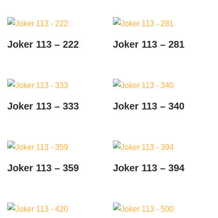
Joker 113 – 222
Joker 113 – 281
Joker 113 – 333
Joker 113 – 340
Joker 113 – 359
Joker 113 – 394