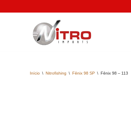
Pular
para
o
conteúdo
Início
\
Nitrofishing
\
Fênix 98 SP
\
Fênix 98 – 113