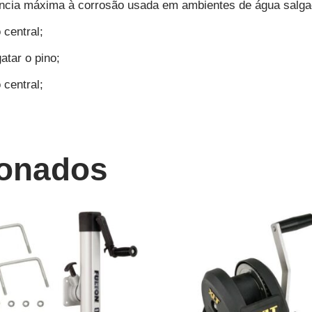
cia máxima à corrosão usada em ambientes de água salgada
 central;
atar o pino;
central;
ionados