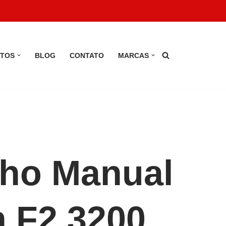
TOS
BLOG
CONTATO
MARCAS
ho Manual
n F2 3200