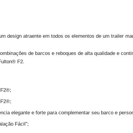
m design atraente em todos os elementos de um trailer mar
mbinações de barcos e reboques de alta qualidade e conti
ulton®️ F2.
F2®️;
F2®️;
cia elegante e forte para complementar seu barco e persona
lação Fácil”;