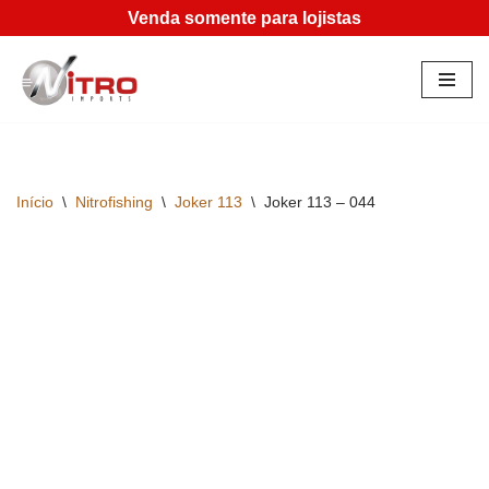
Venda somente para lojistas
Pular
para
o
conteúdo
Início
\
Nitrofishing
\
Joker 113
\
Joker 113 – 044