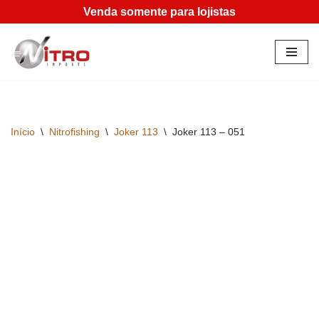
Venda somente para lojistas
Pular
para
o
conteúdo
Início
\
Nitrofishing
\
Joker 113
\
Joker 113 – 051