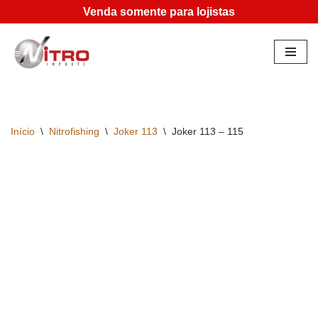
Venda somente para lojistas
Pular
para
o
conteúdo
Início
\
Nitrofishing
\
Joker 113
\
Joker 113 – 115