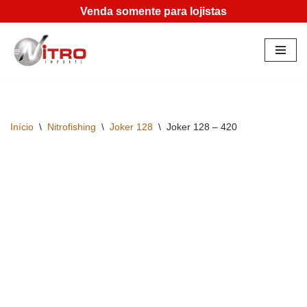
Venda somente para lojistas
Pular
para
o
conteúdo
Início
\
Nitrofishing
\
Joker 128
\
Joker 128 – 420