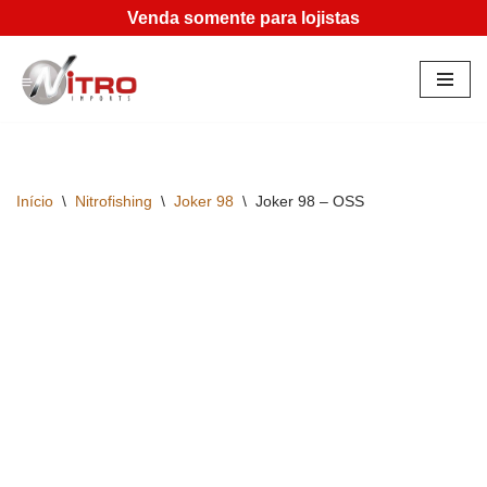
Venda somente para lojistas
Pular
para
o
conteúdo
Início
\
Nitrofishing
\
Joker 98
\
Joker 98 – OSS