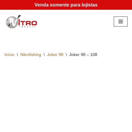
Venda somente para lojistas
Pular
para
o
conteúdo
Início
\
Nitrofishing
\
Joker 98
\
Joker 98 – 108