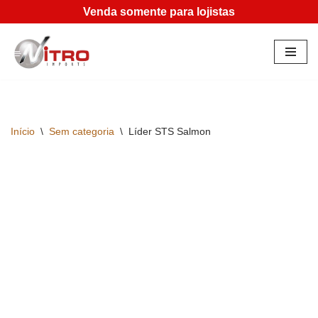
Venda somente para lojistas
Pular
para
o
conteúdo
Início
\
Sem categoria
\
Líder STS Salmon