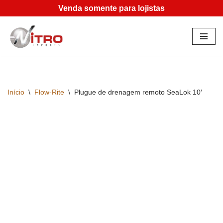
Venda somente para lojistas
Pular
para
o
conteúdo
Início
\
Flow-Rite
\
Plugue de drenagem remoto SeaLok 10′