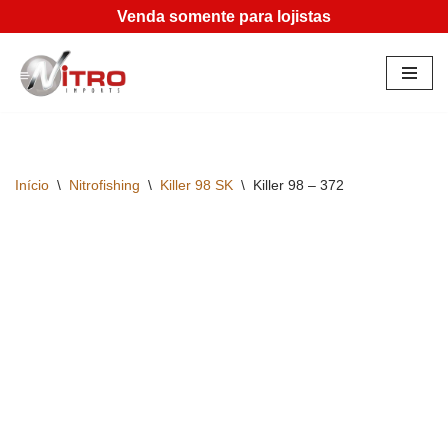
Venda somente para lojistas
Pular
para
o
conteúdo
Início
\
Nitrofishing
\
Killer 98 SK
\
Killer 98 – 372