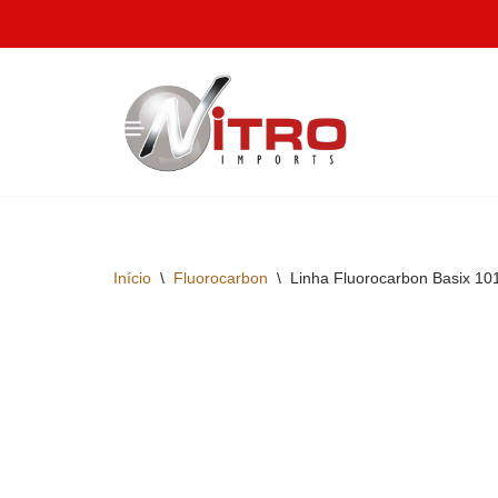
Pular
para
o
conteúdo
Início
\
Fluorocarbon
\
Linha Fluorocarbon Basix 10